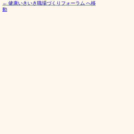
← 健康いきいき職場づくりフォーラム へ移
動