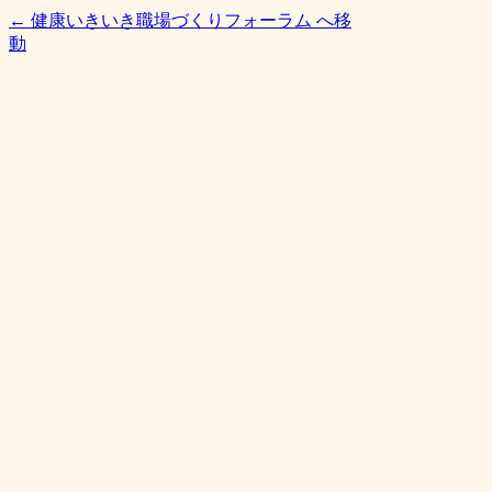
← 健康いきいき職場づくりフォーラム へ移
動