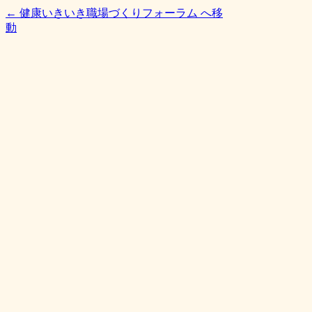
← 健康いきいき職場づくりフォーラム へ移
動