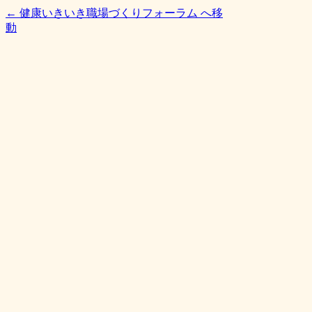
← 健康いきいき職場づくりフォーラム へ移
動