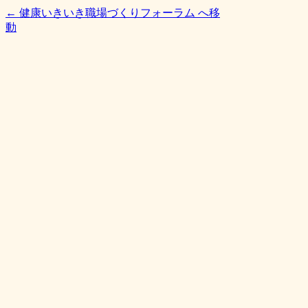
← 健康いきいき職場づくりフォーラム へ移
動