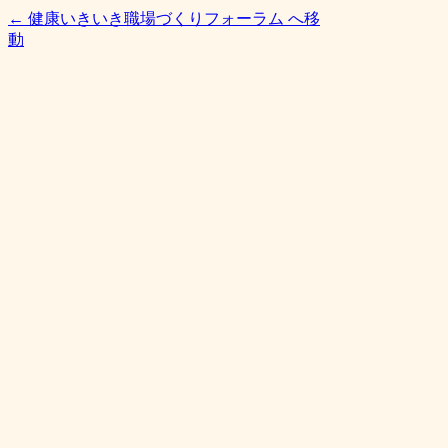
← 健康いきいき職場づくりフォーラム へ移
動