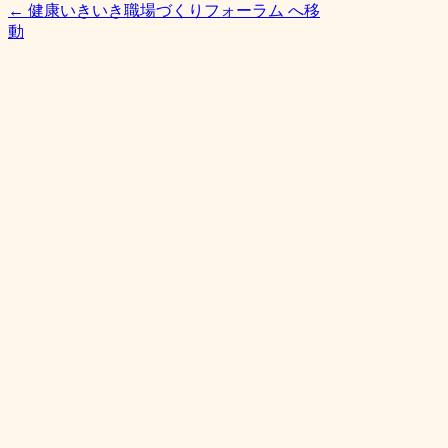
← 健康いきいき職場づくりフォーラム へ移
動