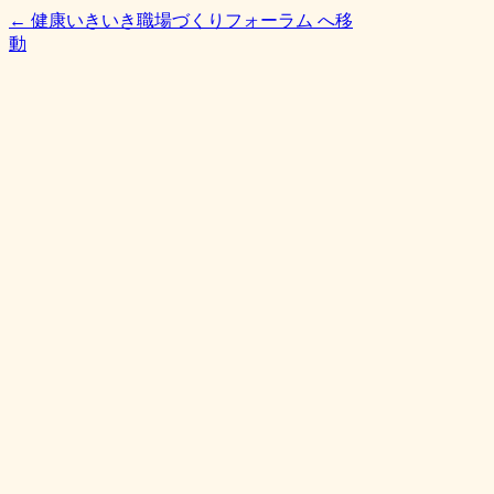
← 健康いきいき職場づくりフォーラム へ移
動