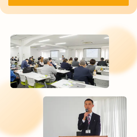
）
木
し
者
2
開
）
た
ブ
0
催
開
！
ロ
2
】
催
】
グ
6
テ
】
8
】
年
ィ
定
月
忙
7
ー
例
5
し
月
タ
セ
日
く
2
イ
ミ
夏
な
1
ム
ナ
季
い
日
セ
ー
シ
の
開
ミ
「
ン
に
催
ナ
産
ポ
、
ー
学
ジ
し
会
「
連
ウ
ん
員
今
携
ム
ど
交