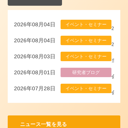
【
2026年08月04日
イベント・セミナー
2
0
【
2026年08月04日
イベント・セミナー
2
2
6
0
【
2026年08月03日
イベント・セミナー
年
2
当
1
6
日
【
2026年08月01日
研究者ブログ
0
年
資
会
月
1
料
員
【
2026年07月28日
イベント・セミナー
2
0
を
限
会
8
月
u
定
員
日
1
p
・
限
（
日
し
研
定
ニュース一覧を見る
水
（
ま
究
】