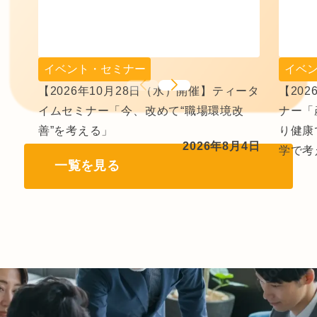
イベント・セミナー
イベ
【2026年10月28日（水）開催】ティータ
【20
イムセミナー「今、改めて“職場環境改
ナー「
善”を考える」
り健康
2026年8月4日
学で考
一覧を見る