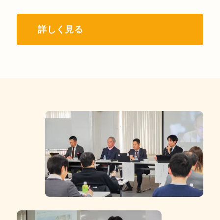
」
き
う
の
い
見
心
詳しく見る
き
え
理
働
に
的
く
く
安
た
い
全
め
問
性
の
題
を
方
高
法
め
論
る
を
」
産
/
学
当
で
日
考
資