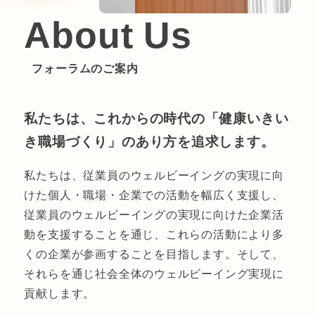
、
の
資
い
流
About Us
改
活
料
？
＆
め
用
―
勉
フォーラムのご案内
て
可
―
強
“
能
「
会
職
性
仕
「
私たちは、これからの時代の「健康いきい
場
に
事
管
き職場づくり」のあり方を追求します。
環
迫
に
理
境
る
お
職
私たちは、従業員のウェルビーイングの実現に向
改
～
け
へ
けた個人・職場・企業での活動を幅広く支援し、
善
よ
る
の
従業員のウェルビーイングの実現に向けた企業活
”
り
退
教
動を支援することを通じ、これらの活動により多
を
健
屈
育
くの企業が参画することを目指します。そして、
考
康
」
が
それらを通じ社会全体のウェルビーイング実現に
え
で
と
職
貢献します。
る
い
い
場