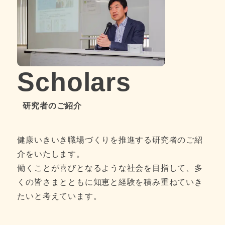
え
料
る
を
～
ア
」
ッ
プ
Scholars
し
ま
研究者のご紹介
し
た
！
健康いきいき職場づくりを推進する研究者のご紹
介をいたします。
働くことが喜びとなるような社会を目指して、多
くの皆さまとともに知恵と経験を積み重ねていき
たいと考えています。