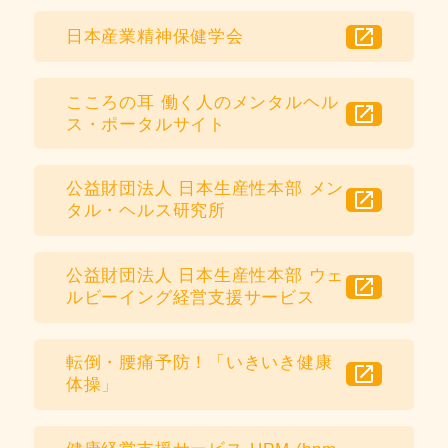
open_in_new
日本産業精神保健学会
こころの耳 働く人のメンタルヘル
open_in_new
ス・ポータルサイト
公益財団法人 日本生産性本部 メン
open_in_new
タル・ヘルス研究所
公益財団法人 日本生産性本部 ウェ
open_in_new
ルビーイング経営支援サービス
転倒・腰痛予防！「いきいき健康
open_in_new
体操」