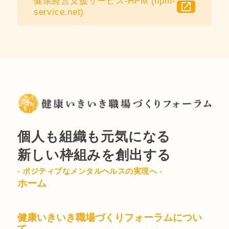
健康経営支援サービス-HPM (hpm-
open_in_new
service.net)
個人も組織も元気になる
新しい枠組みを創出する
- ポジティブなメンタルヘルスの実現へ -
ホーム
健康いきいき職場づくりフォーラムについ
て