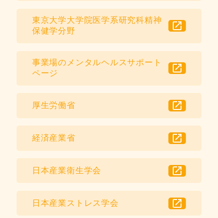
東京大学大学院医学系研究科精神
open_in_new
保健学分野
事業場のメンタルヘルスサポート
open_in_new
ページ
open_in_new
厚生労働省
open_in_new
経済産業省
open_in_new
日本産業衛生学会
open_in_new
日本産業ストレス学会