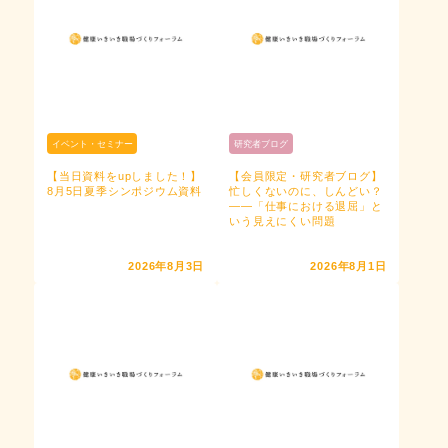
（水）開催】ティータ
（木）開催】定例セミ
イムセミナー「今、改
ナー「産学連携の活用
めて“職場環境改善”を考
可能性に迫る～より健
える」
康でいきいき働くため
の方法論を産学で考え
イベント・セミナー
研究者ブログ
2026年8月4日
る～」
【当日資料をupしました！】
【会員限定・研究者ブログ】
8月5日夏季シンポジウム資料
忙しくないのに、しんどい？
2026年8月4日
――「仕事における退屈」と
いう見えにくい問題
2026年8月3日
2026年8月1日