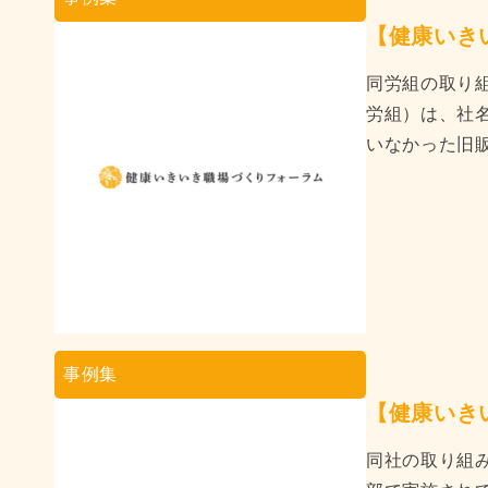
【健康いき
同労組の取り
労組）は、社
いなかった旧販 
事例集
【健康いき
同社の取り組