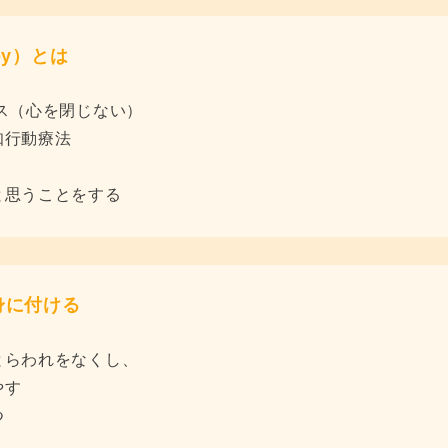
rapy）とは
ス（心を閉じない）
知行動療法
と思うことをする
身に付ける
とらわれをなくし、
やす
つ