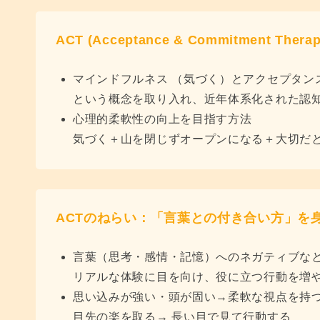
ACT (Acceptance & Commitment The
マインドフルネス （気づく）とアクセプタン
という概念を取り入れ、近年体系化された認
心理的柔軟性の向上を目指す方法
気づく＋山を閉じずオープンになる＋大切だ
ACTのねらい：「言葉との付き合い方」を
言葉（思考・感情・記憶）へのネガティブな
リアルな体験に目を向け、役に立つ行動を増
思い込みが強い・頭が固い→柔軟な視点を持
目先の楽を取る→ 長い目で見て行動する