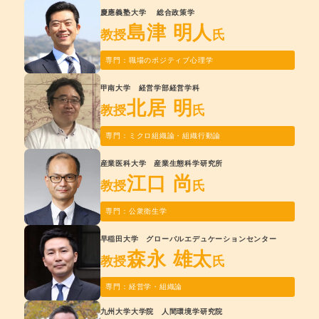
慶應義塾大学 総合政策学
島津 明人
教授
氏
専門：職場のポジティブ心理学
甲南大学 経営学部経営学科
北居 明
教授
氏
専門：ミクロ組織論・組織行動論
産業医科大学 産業生態科学研究所
江口 尚
教授
氏
専門：公衆衛生学
早稲田大学 グローバルエデュケーションセンター
森永 雄太
教授
氏
専門：経営学・組織論
九州大学大学院 人間環境学研究院