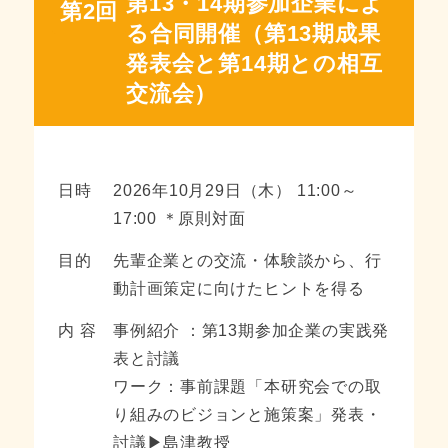
第13・14期参加企業によ
第2回
る合同開催（第13期成果
発表会と第14期との相互
交流会）
日時
2026年10月29日（木） 11:00～
17:00 ＊原則対面
目的
先輩企業との交流・体験談から、行
動計画策定に向けたヒントを得る
内 容
事例紹介 ：第13期参加企業の実践発
表と討議
ワーク：事前課題「本研究会での取
り組みのビジョンと施策案」発表・
討議▶島津教授