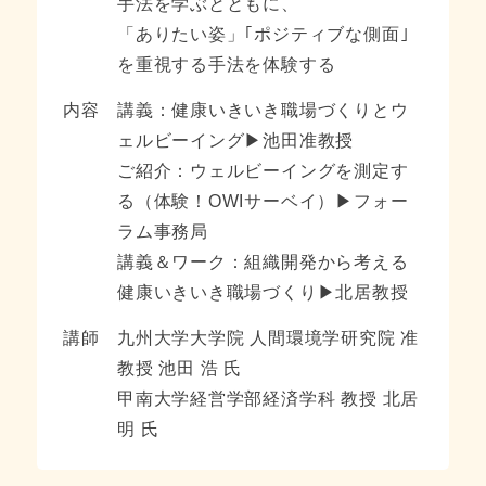
手法を学ぶとともに、
「ありたい姿」｢ポジティブな側面｣
を重視する手法を体験する
内容
講義：健康いきいき職場づくりとウ
ェルビーイング▶池田准教授
ご紹介：ウェルビーイングを測定す
る（体験！OWIサーベイ）▶フォー
ラム事務局
講義＆ワーク：組織開発から考える
健康いきいき職場づくり▶北居教授
講師
九州大学大学院 人間環境学研究院 准
教授 池田 浩 氏
甲南大学経営学部経済学科 教授 北居
明 氏