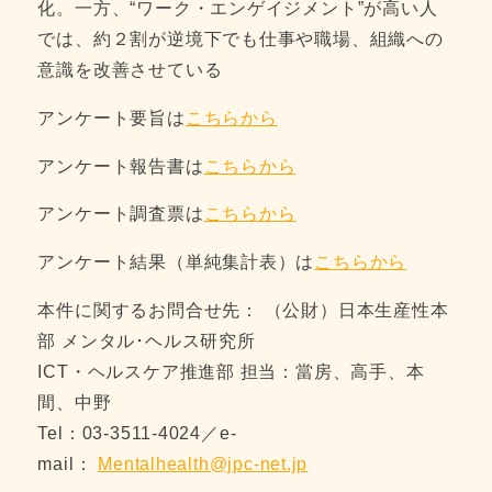
化。一方、“ワーク・エンゲイジメント”が高い人
では、約２割が逆境下でも仕事や職場、組織への
意識を改善させている
アンケート要旨は
こちらから
アンケート報告書は
こちらから
アンケート調査票は
こちらから
アンケート結果（単純集計表）は
こちらから
本件に関するお問合せ先： （公財）日本生産性本
部 メンタル･ヘルス研究所
ICT・ヘルスケア推進部 担当：當房、高手、本
間、中野
Tel：03-3511-4024／e-
mail：
Mentalhealth@jpc-net.jp