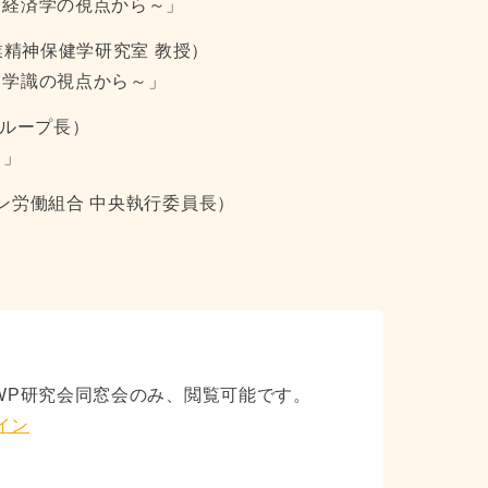
～経済学の視点から～」
産業精神保健学研究室 教授）
～学識の視点から～」
グループ長）
～」
ョン労働組合 中央執行委員長）
」
/ AWP研究会同窓会のみ、閲覧可能です。
イン