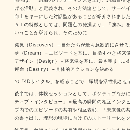
開発は、「組織のパフォーマンスを上げ、組織目標
げる活動」と定義され、その方法論として、サーベ
向上をキーにした対話型があることが紹介されまし
ＡＩの特徴としては、問題点の発掘より、「強み」
いうことが挙げられ、そのために
発見（Discovery）－自分たちが最も意欲的にさせ
夢（Dream）－エピソードを基に、目指すべき将来
デザイン（Design）－将来像を基に、最も望ましい
運命（Destiny）－具体的アクションを決める
の「4Dサイクル」を経ることで、職場を活性化させ
後半では、体験セッションとして、ポジティブな形
ティブ・インタビュー」＝最高の瞬間の相互インタ
プ内でのエピソードの共有や相互表彰、「未来像の
の書き出し、理想の職場に向けてのストーリー化を