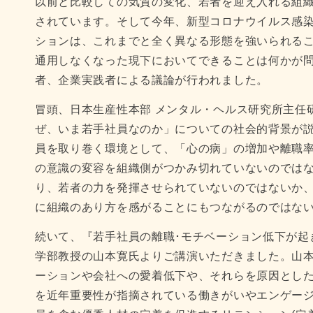
以前と比較しての気質の変化、若者を迎え入れる組
されています。そして今年、新型コロナウイルス感
ションは、これまでと全く異なる形態を強いられる
通用しなくなった現下においてできることは何かが
者、企業実践者による議論が行われました。
冒頭、日本生産性本部 メンタル・ヘルス研究所主任
ぜ、いま若手社員なのか」についての社会的背景が
員を取り巻く環境として、「心の病」の増加や離職
の意識の変容を組織側がつかみ切れていないのでは
り、若者の力を発揮させられていないのではないか
に組織のあり方を感がることにもつながるのではな
続いて、『若手社員の離職･モチベーション低下が起
学部教授の山本寛氏よりご講演いただきました。山
ーションや会社への愛着低下や、それらを原因とし
を近年重要性が指摘されている働きがいやエンゲー