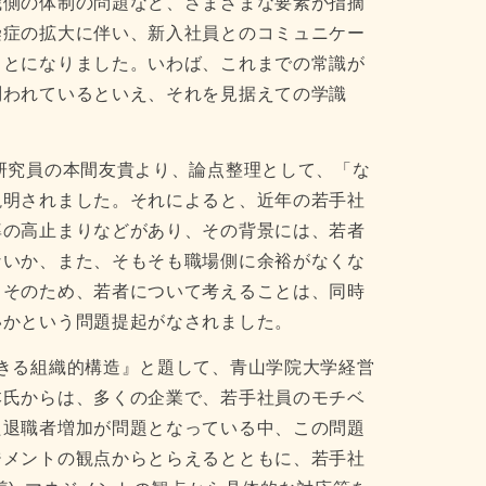
織側の体制の問題など、さまざまな要素が指摘
染症の拡大に伴い、新入社員とのコミュニケー
ことになりました。いわば、これまでの常識が
問われているといえ、それを見据えての学識
研究員の本間友貴より、論点整理として、「な
説明されました。それによると、近年の若手社
率の高止まりなどがあり、その背景には、若者
ないか、また、そもそも職場側に余裕がなくな
、そのため、若者について考えることは、同時
いかという問題提起がなされました。
きる組織的構造』と題して、青山学院大学経営
本氏からは、多くの企業で、若手社員のモチベ
た退職者増加が問題となっている中、この問題
ジメントの観点からとらえるとともに、若手社