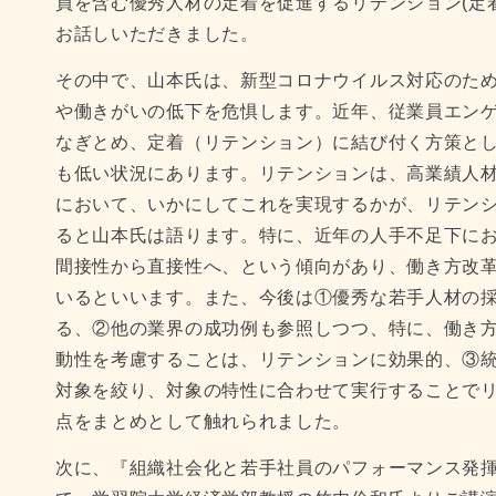
員を含む優秀人材の定着を促進するリテンション(定
お話しいただきました。
その中で、山本氏は、新型コロナウイルス対応のた
や働きがいの低下を危惧します。近年、従業員エン
なぎとめ、定着（リテンション）に結び付く方策と
も低い状況にあります。リテンションは、高業績人
において、いかにしてこれを実現するかが、リテン
ると山本氏は語ります。特に、近年の人手不足下に
間接性から直接性へ、という傾向があり、働き方改
いるといいます。また、今後は①優秀な若手人材の
る、②他の業界の成功例も参照しつつ、特に、働き方
動性を考慮することは、リテンションに効果的、③
対象を絞り、対象の特性に合わせて実行することで
点をまとめとして触れられました。
次に、『組織社会化と若手社員のパフォーマンス発