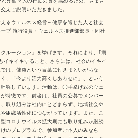
、それが個々人の行動の質を高めるため、さまざ
も交えご説明いただきました。
叶えるウェルネス経営～健康を通じた人と社会
ープ 執行役員・ウェルネス推進部部長・同社
クルージョン」を挙げます。それにより、｢病
りもイキイキすること、さらには、社会のイキイ
社では、健康という言葉に付きまといがちな
なく、「今より活力高くしあわせに」、という
と呼称しています。活動は、①手挙げ式のウェ
ムが特徴です。前者は、社員の公募でメンバー
り、取り組みは社内にとどまらず、地域社会や
上や組織活性化につながっています。また、こ
新型コロナウイルス拡大期にも取り組みが継続
向けのプログラムで、参加者ご本人のみなら