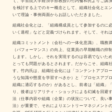
て、学習院大学経済学部教授の竹内倫和氏よりご講
を検討する上でのキー概念として、組織社会化とエ
いて理論・事例両面からお話しいただきました。
組織社会化とは、「組織構成員として参加するのに
いく過程」などと定義づけられます。そして、それ
組織コミットメント（会社への一体化意識）、職務
（パフォーマンス）の向上、従業員の早期離職の抑
します。しかし、それを実現するのは容易でないた
とっても問題があるとされます。だからこそ、組織
す。竹内氏は、組織社会化には「コンテントアプロ
うな知識や態度を学習すべきか）と「プロセスアプ
組織に適応するのか）があるとし、前者は「組織」
り、後者はリアリティ・ショックによる幻滅を回避するためにも、
法（仕事内容や組織（企業）の状況について、良い
法）が重要で、それによりエントリーマネジメント