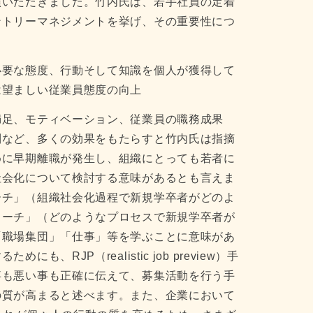
演いただきました。竹内氏は、若手社員の定着
ントリーマネジメントを挙げ、その重要性につ
必要な態度、行動そして知識を個人が獲得して
は望ましい従業員態度の向上
満足、モティベーション、従業員の職務成果
制など、多くの効果をもたらすと竹内氏は指摘
めに早期離職が発生し、組織にとっても若者に
社会化について検討する意味があるとも言えま
ーチ」（組織社会化過程で新規学卒者がどのよ
ローチ」（どのようなプロセスで新規学卒者が
「職場集団」「仕事」等を学ぶことに意味があ
RJP（realistic job preview）手
事も悪い事も正確に伝えて、募集活動を行う手
の質が高まると述べます。また、企業において