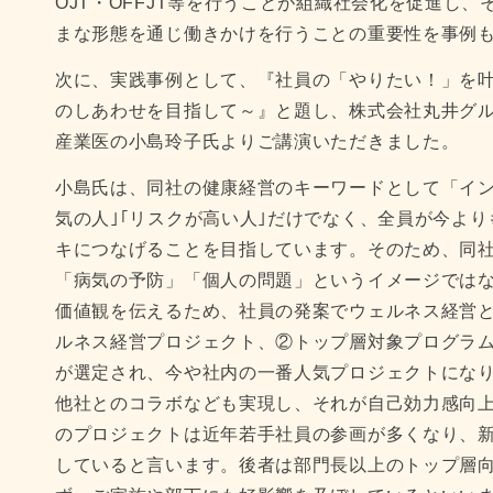
OJT・OFFJT等を行うことが組織社会化を促進し
まな形態を通じ働きかけを行うことの重要性を事例
次に、実践事例として、『社員の「やりたい！」を
のしあわせを目指して～』と題し、株式会社丸井グル
産業医の小島玲子氏よりご講演いただきました。
小島氏は、同社の健康経営のキーワードとして「イン
気の人｣｢リスクが高い人｣だけでなく、全員が今よ
キにつなげることを目指しています。そのため、同
「病気の予防」「個人の問題」というイメージでは
価値観を伝えるため、社員の発案でウェルネス経営
ルネス経営プロジェクト、②トップ層対象プログラ
が選定され、今や社内の一番人気プロジェクトにな
他社とのコラボなども実現し、それが自己効力感向
のプロジェクトは近年若手社員の参画が多くなり、
していると言います。後者は部門長以上のトップ層