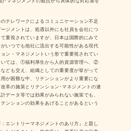
着)･マネジメントの観点から具体的な対応策を
めのテレワークによるコミュニケーション不足
ゲージメントは、処遇以外にも社員を会社につ
して重視されていますが、日本は国際的にみて
材がいつでも他社に流出する可能性がある現代
ション・マネジメントいう形で重要視されてい
おいては、①福利厚生から人的資源管理へ、②
革なども交え、組織としての重要度が挙がって
採用が困難な中、リテンションがより重要にな
改革の施策とリテンション･マネジメントの連
統計データ等では効果がみられない施策でも、
リテンションの効果をあげることがあるという
揮：エントリーマネジメントのあり方』と題し