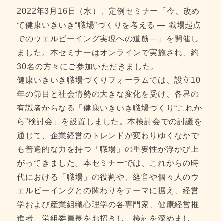
2022年3月16日（水）、定例セミナー「今、改め
て健康いきいき“職場”づくりを考える ― 職場起点
でのウェルビーイング実現への道筋―」を開催し
ました。本セミナーはオンラインで実施され、約
30名の方々にご参加いただきました。
健康いきいき職場づくりフォーラムでは、設立10
年の節目と社会情勢の大きな変化を受け、各界の
有識者からなる「健康いきいき職場づくり“これか
ら”検討会」を設置しました。本検討会での討議を
通じて、企業経営のトレンドが変わりゆくなかで
も普遍的な力を持つ「職場」の重要性が浮かび上
がってきました。本セミナーでは、これからの時
代における「職場」の役割や、経営や個々人のウ
ェルビーイングとの関わりをテーマに据え、経営
学および産業組織心理学の各専門家、健康経営推
進者、労組委員長をお招きし、検討を深めまし