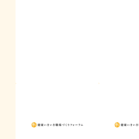
イベント・セミナー
イベント・セミ
【2026年10月28日（水）開催】テ
【2026年10月
ィータイムセミナー「今、改め
例セミナー「産
て“職場環境改善”を考える」
に迫る～より健
めの方法論を産
2026年8月4日