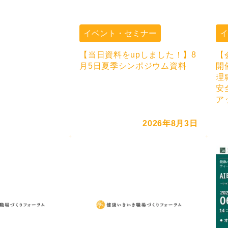
イベント・セミナー
【当日資料をupしました！】8
【
月5日夏季シンポジウム資料
開
理
安
ア
2026年8月3日
ナー
1日（木）開催】定
学連携の活用可能性
康でいきいき働くた
学で考える～」