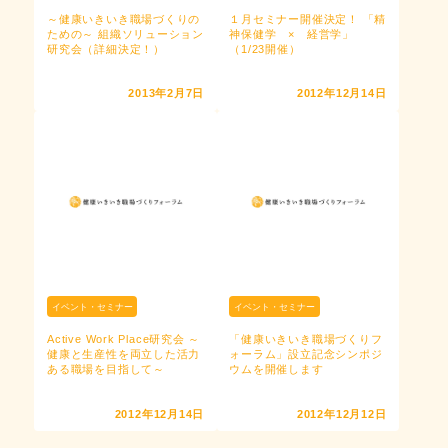
～健康いきいき職場づくりの
１月セミナー開催決定！ 「精
ための～ 組織ソリューション
神保健学 × 経営学」
研究会（詳細決定！）
（1/23開催）
2013年2月7日
2012年12月14日
イベント・セミナー
イベント・セミナー
Active Work Place研究会 ～
「健康いきいき職場づくりフ
健康と生産性を両立した活力
ォーラム」設立記念シンポジ
ある職場を目指して～
ウムを開催します
2012年12月14日
2012年12月12日