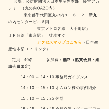
会場：公益財団法人日本生産性本部 経営アカ
デミー（丸の内OAZO内
）
東京都千代田区丸の内１－６－２ 新丸
の内センタービル６階
東京メトロ各線「大手町駅」
ＪＲ各線「東京駅」 徒歩すぐ
アクセスマップはこちら
（日本生
産性本部ＨＰ リンク）
定員：40名 参加費：
無料（協賛会員・組
織会員限定）
14：00 ～ 14：10 事務局ガイダンス
14：10 ～ 15：10 オムロン様の事例紹介
15：10 ～ 15：25 休憩
15：25 ～ 16：45 会員交流（グループワー