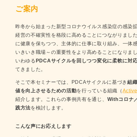
ご案内
昨冬から始まった新型コロナウイルス感染症の感染
経営の不確実性を格段に高めることにつながりまし
に健康を保ちつつ、主体的に仕事に取り組み、一体
いきいき職場～の重要性をより高めることになりま
いわゆる
PDCAサイクルを回しつつ変化に柔軟に対
てきました。
そこで本セミナーでは、PDCAサイクルに基づき
組
値を向上させるための活動
を行っている組織（
Activ
紹介します。これらの事例共有を通じ、
Withコロ
践方法
を検討します。
こんな声にお応えします